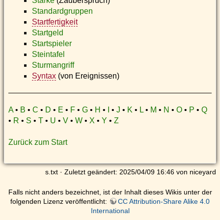
Stärke
(Zauberspruch)
Standardgruppen
Startfertigkeit
Startgeld
Startspieler
Steintafel
Sturmangriff
Syntax
(von Ereignissen)
A
•
B
•
C
•
D
•
E
•
F
•
G
•
H
•
I
•
J
•
K
•
L
•
M
•
N
•
O
•
P
•
Q
•
R
•
S
•
T
•
U
•
V
•
W
•
X
•
Y
•
Z
Zurück zum Start
s.txt
· Zuletzt geändert: 2025/04/09 16:46 von
niceyard
Falls nicht anders bezeichnet, ist der Inhalt dieses Wikis unter der
folgenden Lizenz veröffentlicht:
CC Attribution-Share Alike 4.0
International