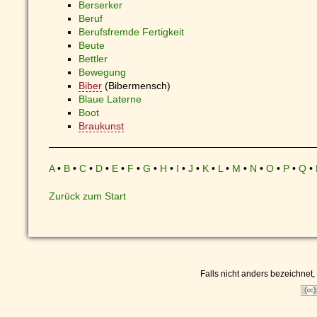
Berserker
Beruf
Berufsfremde Fertigkeit
Beute
Bettler
Bewegung
Biber
(Bibermensch)
Blaue Laterne
Boot
Braukunst
A
•
B
•
C
•
D
•
E
•
F
•
G
•
H
•
I
•
J
•
K
•
L
•
M
•
N
•
O
•
P
•
Q
•
Zurück zum Start
Falls nicht anders bezeichnet, 