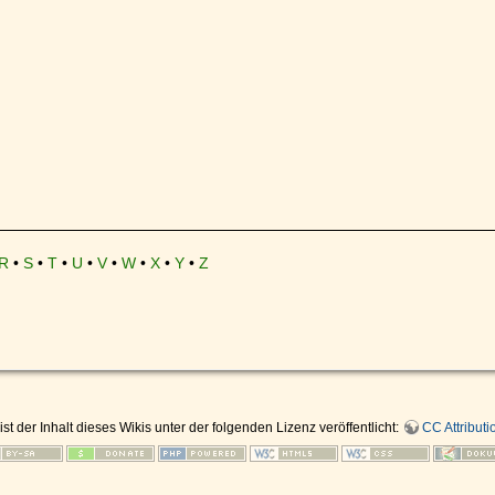
R
•
S
•
T
•
U
•
V
•
W
•
X
•
Y
•
Z
ist der Inhalt dieses Wikis unter der folgenden Lizenz veröffentlicht:
CC Attributi