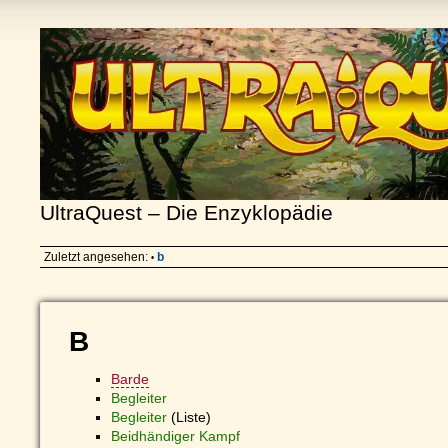
UltraQuest – Die Enzyklopädie
Zuletzt angesehen:
b
•
B
Barde
Begleiter
Begleiter
(Liste)
Beidhändiger Kampf